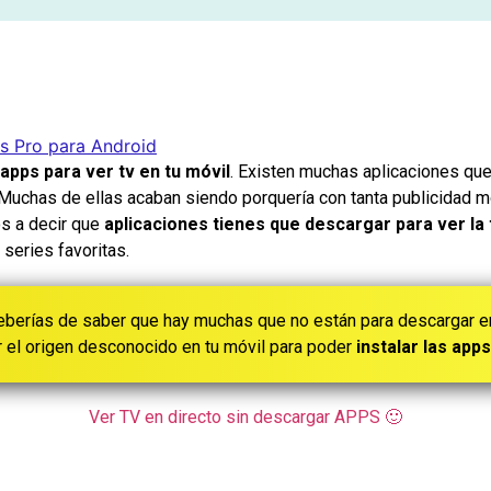
s Pro para Android
apps para ver tv en tu móvil
. Existen muchas aplicaciones que
t. Muchas de ellas acaban siendo porquería con tanta publicidad 
os a decir que
aplicaciones tienes que descargar para ver la 
 series favoritas.
 deberías de saber que hay muchas que no están para descargar 
ar el origen desconocido en tu móvil para poder
instalar las app
Ver TV en directo sin descargar APPS 🙂