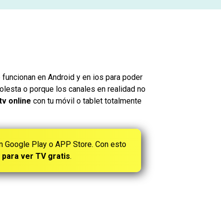
 funcionan en Android y en ios para poder
molesta o porque los canales en realidad no
tv online
con tu móvil o tablet totalmente
en Google Play o APP Store. Con esto
s para ver TV gratis
.