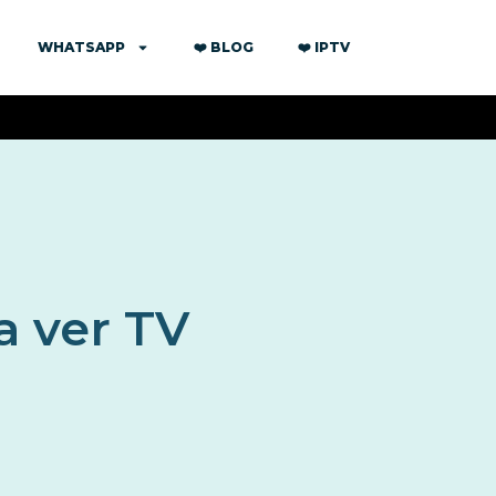
WHATSAPP
❤️ BLOG
❤️ IPTV
a ver TV