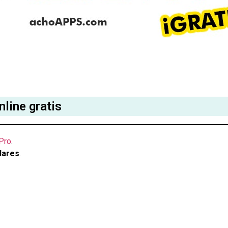
line gratis
Pro
.
lares
.