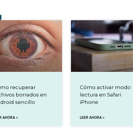
g
mo recuperar
Cómo activar modo
chivos borrados en
lectura en Safari
droid sencillo
iPhone
R AHORA »
LEER AHORA »