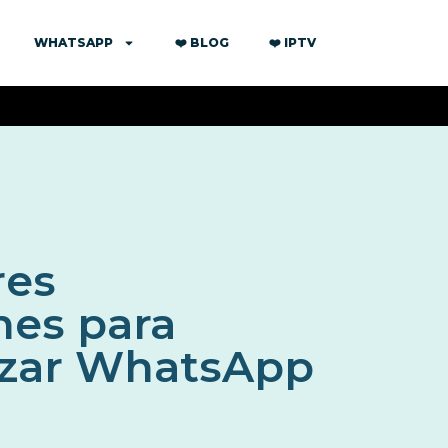
WHATSAPP
❤️ BLOG
❤️ IPTV
res
nes para
izar WhatsApp