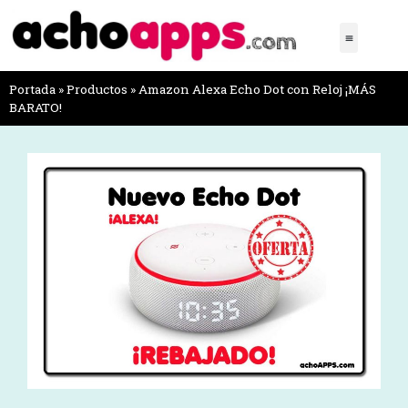
Portada
»
Productos
»
Amazon Alexa Echo Dot con Reloj ¡MÁS
BARATO!